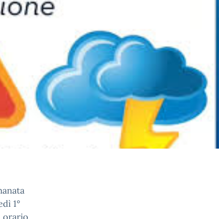
manata
dì 1°
n orario