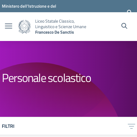
Vai ai contenuti
Vai al menu di navigazione
Vai al footer
Ministero dell'Istruzione e del
Merito
Liceo Statale Classico,
Linguistico e Scienze Umane
Francesco De Sanctis
Personale scolastico
FILTRI