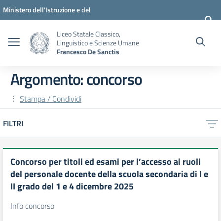
Vai ai contenuti
Vai al menu di navigazione
Vai al footer
Ministero dell'Istruzione e del
Merito
Liceo Statale Classico,
Linguistico e Scienze Umane
Francesco De Sanctis
Argomento: concorso
Stampa / Condividi
FILTRI
Concorso per titoli ed esami per l’accesso ai ruoli
del personale docente della scuola secondaria di I e
II grado del 1 e 4 dicembre 2025
Info concorso