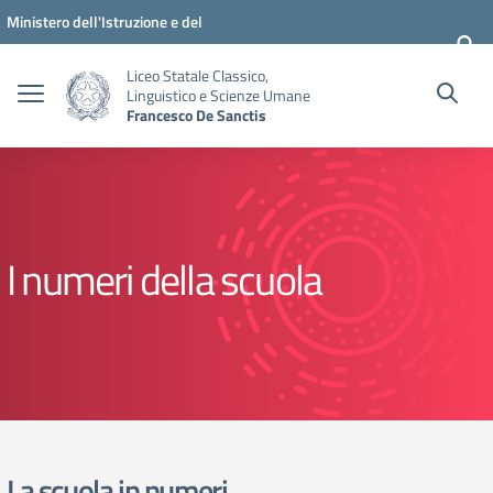
Vai ai contenuti
Vai al menu di navigazione
Vai al footer
Ministero dell'Istruzione e del
Merito
Liceo Statale Classico,
Linguistico e Scienze Umane
Francesco De Sanctis
I numeri della scuola
La scuola in numeri