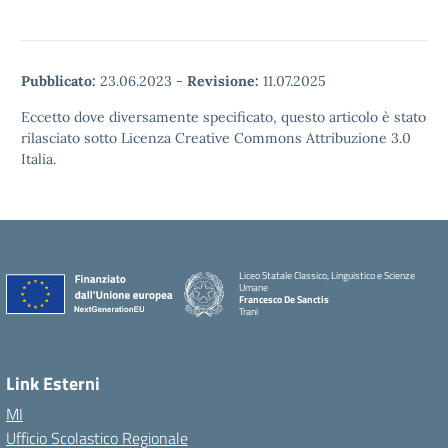
Pubblicato:
23.06.2023
-
Revisione:
11.07.2025
Eccetto dove diversamente specificato, questo articolo è stato
rilasciato sotto Licenza Creative Commons Attribuzione 3.0
Italia.
Liceo Statale Classico, Linguistico e Scienze
Umane
Francesco De Sanctis
Trani
Link Esterni
MI
Ufficio Scolastico Regionale