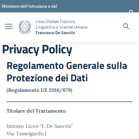
Vai ai contenuti
Vai al menu di navigazione
Vai al footer
Ministero dell'Istruzione e del
Merito
Liceo Statale Classico,
Linguistico e Scienze Umane
Francesco De Sanctis
Privacy Policy
Regolamento Generale sulla
Protezione dei Dati
(Regolamento UE 2016/679)
Titolare del Trattamento
Istituto: Liceo “F. De Sanctis”
Via: Tasselgardo,1