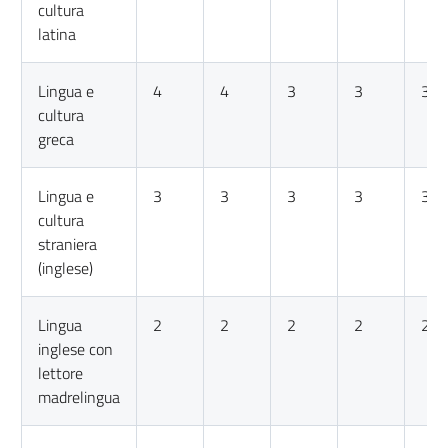
cultura
latina
Lingua e
4
4
3
3
3
cultura
greca
Lingua e
3
3
3
3
3
cultura
straniera
(inglese)
Lingua
2
2
2
2
2
inglese con
lettore
madrelingua