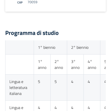
70059
CAP
Programma di studio
1° biennio
2° biennio
1°
2°
3°
4°
5°
anno
anno
anno
anno
ann
Lingua e
5
5
4
4
4
letteratura
italiana
Lingua e
4
4
4
4
4