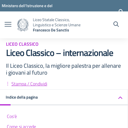
Vai ai contenuti
Vai al menu di navigazione
Vai al footer
Ministero dell'Istruzione e del
Merito
Liceo Statale Classico,
Linguistico e Scienze Umane
Francesco De Sanctis
LICEO CLASSICO
Liceo Classico – internazionale
Il Liceo Classico, la migliore palestra per allenare
i giovani al futuro
Stampa / Condividi
Indice della pagina
Cos'è
Come si accede