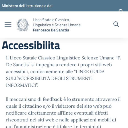
Vai ai contenuti
Vai al menu di navigazione
Vai al footer
Ministero dell'Istruzione e del
Merito
Liceo Statale Classico,
Linguistico e Scienze Umane
Francesco De Sanctis
Accessibilita
Il Liceo Statale Classico Linguistico Scienze Umane “F.
De Sanctis” si impegna a rendere i propri siti web
accessibili, conformemente alle “LINEE GUIDA
SULL’ACCESSIBILITÀ DEGLI STRUMENTI
INFORMATICI”.
ll meccanismo di feedback è lo strumento attraverso il
quale il cittadino e/o il visitatore del sito web può
notificare direttamente all’Ente eventuali difetti
riscontrati nei siti web e nelle applicazioni mobili di
cui l’amministrazione è titolare, in termini di