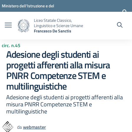
Vai ai contenuti
Vai al menu di navigazione
Vai al footer
Ministero dell'Istruzione e del
Merito
Liceo Statale Classico,
Linguistico e Scienze Umane
Francesco De Sanctis
circ. n.45
Adesione degli studenti ai
progetti afferenti alla misura
PNRR Competenze STEM e
multilinguistiche
Adesione degli studenti ai progetti afferenti alla
misura PNRR Competenze STEM e
multilinguistiche
da
webmaster