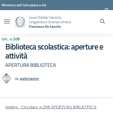
Vai ai contenuti
Vai al menu di navigazione
Vai al footer
Ministero dell'Istruzione e del
Merito
Liceo Statale Classico,
Linguistico e Scienze Umane
Francesco De Sanctis
circ. n.208
Biblioteca scolastica: aperture e
attività
APERTURA BIBLIOTECA
da
webmaster
timbro_Circolare n.208 APERTURA BIBLIOTECA