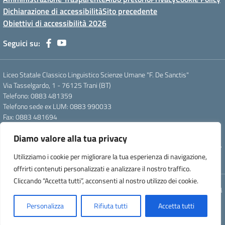
Dichiarazione di accessibilità
Sito precedente
Obiettivi di accessibilità 2026
Seguici su:
Liceo Statale Classico Linguistico Scienze Umane "F. De Sanctis"
Via Tasselgardo, 1 - 76125 Trani (BT)
Telefono: 0883 481359
Telefono sede ex LUM: 0883 990033
Fax: 0883 481694
Mail: btpc210007@istruzione.it
Diamo valore alla tua privacy
Pec: btpc210007@pec.istruzione.it
Codice Meccanografico: istsc_btpc210007 - Codice Fiscale: 92058830727
Utilizziamo i cookie per migliorare la tua esperienza di navigazione,
- Codice Univoco d'ufficio: UFG4S9
offrirti contenuti personalizzati e analizzare il nostro traffico.
Cliccando “Accetta tutti”, acconsenti al nostro utilizzo dei cookie.
Concept & Design by Designers Italia
Personalizza
Rifiuta tutti
Accetta tutti