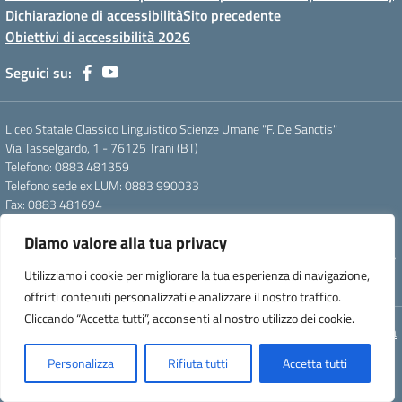
Dichiarazione di accessibilità
Sito precedente
Obiettivi di accessibilità 2026
Seguici su:
Liceo Statale Classico Linguistico Scienze Umane "F. De Sanctis"
Via Tasselgardo, 1 - 76125 Trani (BT)
Telefono: 0883 481359
Telefono sede ex LUM: 0883 990033
Fax: 0883 481694
Mail: btpc210007@istruzione.it
Diamo valore alla tua privacy
Pec: btpc210007@pec.istruzione.it
Codice Meccanografico: istsc_btpc210007 - Codice Fiscale: 92058830727
Utilizziamo i cookie per migliorare la tua esperienza di navigazione,
- Codice Univoco d'ufficio: UFG4S9
offrirti contenuti personalizzati e analizzare il nostro traffico.
Cliccando “Accetta tutti”, acconsenti al nostro utilizzo dei cookie.
Concept & Design by Designers Italia
Personalizza
Rifiuta tutti
Accetta tutti