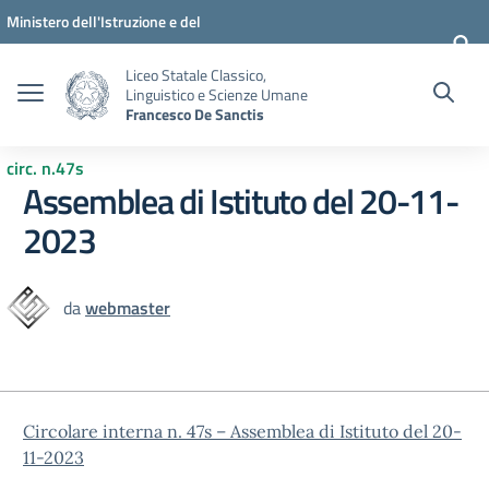
Vai ai contenuti
Vai al menu di navigazione
Vai al footer
Ministero dell'Istruzione e del
Merito
Liceo Statale Classico,
Linguistico e Scienze Umane
Francesco De Sanctis
circ. n.47s
Assemblea di Istituto del 20-11-
2023
da
webmaster
Circolare interna n. 47s – Assemblea di Istituto del 20-
11-2023