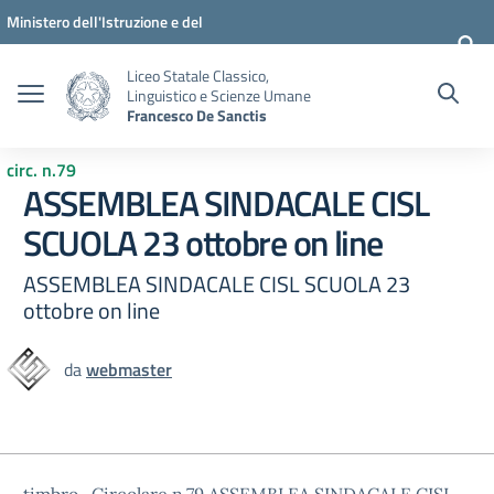
Vai ai contenuti
Vai al menu di navigazione
Vai al footer
Ministero dell'Istruzione e del
Merito
Liceo Statale Classico,
Linguistico e Scienze Umane
Francesco De Sanctis
circ. n.79
ASSEMBLEA SINDACALE CISL
SCUOLA 23 ottobre on line
ASSEMBLEA SINDACALE CISL SCUOLA 23
ottobre on line
da
webmaster