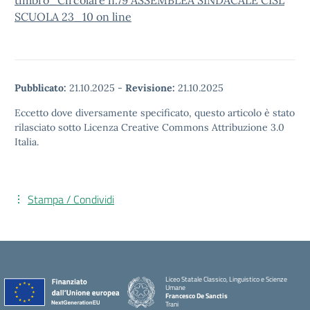
timbro_Circolare n.79 ASSEMBLEA SINDACALE CISL
SCUOLA 23_10 on line
Pubblicato:
21.10.2025
-
Revisione:
21.10.2025
Eccetto dove diversamente specificato, questo articolo è stato
rilasciato sotto Licenza Creative Commons Attribuzione 3.0
Italia.
Stampa / Condividi
Liceo Statale Classico, Linguistico e Scienze
Umane
Francesco De Sanctis
Trani