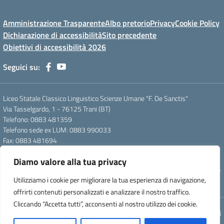
Amministrazione Trasparente
Albo pretorio
Privacy
Cookie Policy
Dichiarazione di accessibilità
Sito precedente
Obiettivi di accessibilità 2026
Seguici su:
Liceo Statale Classico Linguistico Scienze Umane "F. De Sanctis"
Via Tasselgardo, 1 - 76125 Trani (BT)
Telefono: 0883 481359
Telefono sede ex LUM: 0883 990033
Fax: 0883 481694
Mail: btpc210007@istruzione.it
Diamo valore alla tua privacy
Pec: btpc210007@pec.istruzione.it
Codice Meccanografico: istsc_btpc210007 - Codice Fiscale: 92058830727
Utilizziamo i cookie per migliorare la tua esperienza di navigazione,
- Codice Univoco d'ufficio: UFG4S9
offrirti contenuti personalizzati e analizzare il nostro traffico.
Cliccando “Accetta tutti”, acconsenti al nostro utilizzo dei cookie.
Concept & Design by Designers Italia