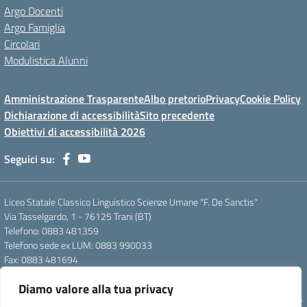
Argo Docenti
Argo Famiglia
Circolari
Modulistica Alunni
Amministrazione Trasparente
Albo pretorio
Privacy
Cookie Policy
Dichiarazione di accessibilità
Sito precedente
Obiettivi di accessibilità 2026
Seguici su:
Liceo Statale Classico Linguistico Scienze Umane "F. De Sanctis"
Via Tasselgardo, 1 - 76125 Trani (BT)
Telefono: 0883 481359
Telefono sede ex LUM: 0883 990033
Fax: 0883 481694
Mail: btpc210007@istruzione.it
Diamo valore alla tua privacy
Pec: btpc210007@pec.istruzione.it
Codice Meccanografico: istsc_btpc210007 - Codice Fiscale: 92058830727