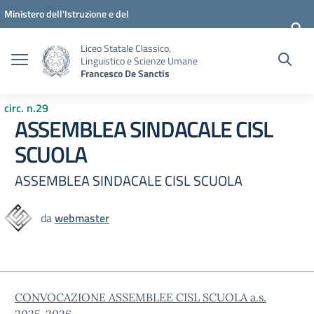
Vai ai contenuti
Vai al menu di navigazione
Vai al footer
Ministero dell'Istruzione e del
Merito
Liceo Statale Classico,
Linguistico e Scienze Umane
Francesco De Sanctis
circ. n.29
ASSEMBLEA SINDACALE CISL
SCUOLA
ASSEMBLEA SINDACALE CISL SCUOLA
da
webmaster
CONVOCAZIONE ASSEMBLEE CISL SCUOLA a.s.