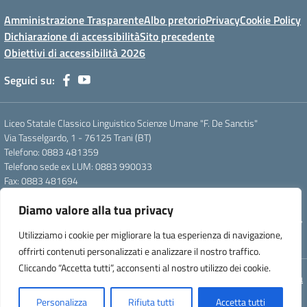
Amministrazione Trasparente
Albo pretorio
Privacy
Cookie Policy
Dichiarazione di accessibilità
Sito precedente
Obiettivi di accessibilità 2026
Seguici su:
Liceo Statale Classico Linguistico Scienze Umane "F. De Sanctis"
Via Tasselgardo, 1 - 76125 Trani (BT)
Telefono: 0883 481359
Telefono sede ex LUM: 0883 990033
Fax: 0883 481694
Mail: btpc210007@istruzione.it
Diamo valore alla tua privacy
Pec: btpc210007@pec.istruzione.it
Codice Meccanografico: istsc_btpc210007 - Codice Fiscale: 92058830727
Utilizziamo i cookie per migliorare la tua esperienza di navigazione,
- Codice Univoco d'ufficio: UFG4S9
offrirti contenuti personalizzati e analizzare il nostro traffico.
Cliccando “Accetta tutti”, acconsenti al nostro utilizzo dei cookie.
Concept & Design by Designers Italia
Personalizza
Rifiuta tutti
Accetta tutti