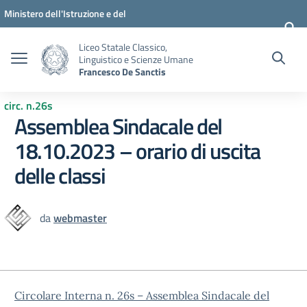
Vai ai contenuti
Vai al menu di navigazione
Vai al footer
Ministero dell'Istruzione e del
Merito
Liceo Statale Classico,
Linguistico e Scienze Umane
Francesco De Sanctis
circ. n.26s
Assemblea Sindacale del
18.10.2023 – orario di uscita
delle classi
da
webmaster
Circolare Interna n. 26s – Assemblea Sindacale del