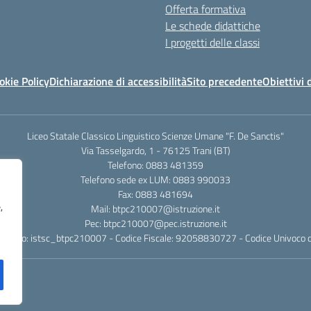
Offerta formativa
Le schede didattiche
I progetti delle classi
okie Policy
Dichiarazione di accessibilità
Sito precedente
Obiettivi 
Liceo Statale Classico Linguistico Scienze Umane "F. De Sanctis"
Via Tasselgardo, 1 - 76125 Trani (BT)
Telefono: 0883 481359
Telefono sede ex LUM: 0883 990033
Fax: 0883 481694
,
Mail: btpc210007@istruzione.it
Pec: btpc210007@pec.istruzione.it
rafico: istsc_btpc210007 - Codice Fiscale: 92058830727 - Codice Univoco d