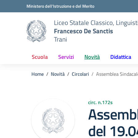
Vai ai contenuti
Vai al menu di navigazione
Vai al footer
Ministero dell'Istruzione e del Merito
Liceo Statale Classico, Lingui
Francesco De Sanctis
Trani
Scuola
Servizi
Novità
Didattica
Home
Novità
Circolari
Assemblea Sindacale 
circ. n.172s
Assembl
del 19.0