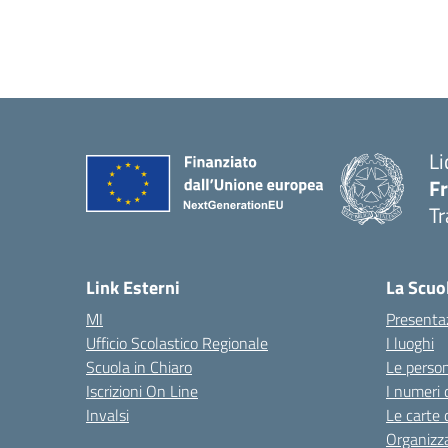
Li
F
Tr
Link Esterni
La Scuo
MI
Presenta
Ufficio Scolastico Regionale
I luoghi
Scuola in Chiaro
Le perso
Iscrizioni On Line
I numeri 
Invalsi
Le carte 
Organizz