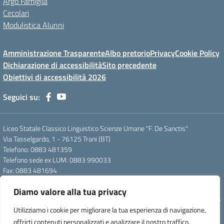
Argo Famiglia
Circolari
Modulistica Alunni
Amministrazione Trasparente
Albo pretorio
Privacy
Cookie Policy
Dichiarazione di accessibilità
Sito precedente
Obiettivi di accessibilità 2026
Seguici su:
Liceo Statale Classico Linguistico Scienze Umane "F. De Sanctis"
Via Tasselgardo, 1 - 76125 Trani (BT)
Telefono: 0883 481359
Telefono sede ex LUM: 0883 990033
Fax: 0883 481694
Mail: btpc210007@istruzione.it
Diamo valore alla tua privacy
Pec: btpc210007@pec.istruzione.it
Codice Meccanografico: istsc_btpc210007 - Codice Fiscale: 92058830727
Utilizziamo i cookie per migliorare la tua esperienza di navigazione,
- Codice Univoco d'ufficio: UFG4S9
offrirti contenuti personalizzati e analizzare il nostro traffico.