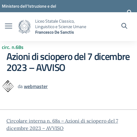
Vai ai contenuti
Vai al menu di navigazione
Vai al footer
Ministero dell'Istruzione e del
Merito
Liceo Statale Classico,
Linguistico e Scienze Umane
Francesco De Sanctis
circ. n.68s
Azioni di sciopero del 7 dicembre
2023 – AVVISO
da
webmaster
Circolare interna n. 68s – Azioni di sciopero del 7
dicembre 2023 – AVVISO