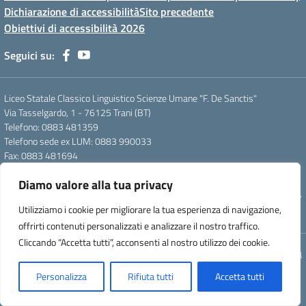
Dichiarazione di accessibilità
Sito precedente
Obiettivi di accessibilità 2026
Seguici su:
Liceo Statale Classico Linguistico Scienze Umane "F. De Sanctis"
Via Tasselgardo, 1 - 76125 Trani (BT)
Telefono: 0883 481359
Telefono sede ex LUM: 0883 990033
Fax: 0883 481694
Mail: btpc210007@istruzione.it
Diamo valore alla tua privacy
Pec: btpc210007@pec.istruzione.it
Codice Meccanografico: istsc_btpc210007 - Codice Fiscale: 92058830727
Utilizziamo i cookie per migliorare la tua esperienza di navigazione,
- Codice Univoco d'ufficio: UFG4S9
offrirti contenuti personalizzati e analizzare il nostro traffico.
Cliccando “Accetta tutti”, acconsenti al nostro utilizzo dei cookie.
Concept & Design by Designers Italia
Personalizza
Rifiuta tutti
Accetta tutti