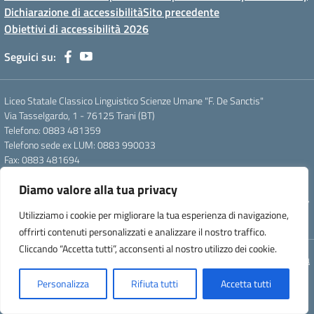
Dichiarazione di accessibilità
Sito precedente
Obiettivi di accessibilità 2026
Seguici su:
Liceo Statale Classico Linguistico Scienze Umane "F. De Sanctis"
Via Tasselgardo, 1 - 76125 Trani (BT)
Telefono: 0883 481359
Telefono sede ex LUM: 0883 990033
Fax: 0883 481694
Mail: btpc210007@istruzione.it
Diamo valore alla tua privacy
Pec: btpc210007@pec.istruzione.it
Codice Meccanografico: istsc_btpc210007 - Codice Fiscale: 92058830727
Utilizziamo i cookie per migliorare la tua esperienza di navigazione,
- Codice Univoco d'ufficio: UFG4S9
offrirti contenuti personalizzati e analizzare il nostro traffico.
Cliccando “Accetta tutti”, acconsenti al nostro utilizzo dei cookie.
Concept & Design by Designers Italia
Personalizza
Rifiuta tutti
Accetta tutti