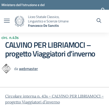
Vai ai contenuti
Vai al menu di navigazione
Vai al footer
Ministero dell'Istruzione e del
Merito
Liceo Statale Classico,
Linguistico e Scienze Umane
Francesco De Sanctis
circ. n.43s
CALVINO PER LIBRIAMOCI –
progetto Viaggiatori d’inverno
da
webmaster
Circolare interna n. 43s – CALVINO PER LIBRIAMOCI –
progetto Viaggiatori d’inverno