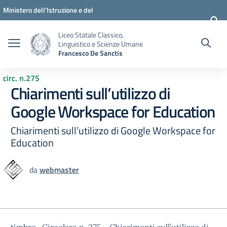
Vai ai contenuti
Vai al menu di navigazione
Vai al footer
Ministero dell'Istruzione e del
Merito
Liceo Statale Classico,
Linguistico e Scienze Umane
Francesco De Sanctis
circ. n.275
Chiarimenti sull’utilizzo di
Google Workspace for Education
Chiarimenti sull’utilizzo di Google Workspace for
Education
da
webmaster