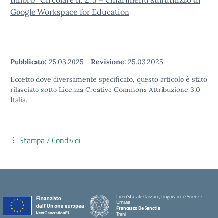
timbro_Circolare n. 275 – Chiarimenti sull’utilizzo di
Google Workspace for Education
Pubblicato:
25.03.2025
-
Revisione:
25.03.2025
Eccetto dove diversamente specificato, questo articolo è stato
rilasciato sotto Licenza Creative Commons Attribuzione 3.0
Italia.
Stampa / Condividi
Liceo Statale Classico, Linguistico e Scienze
Umane
Francesco De Sanctis
Trani