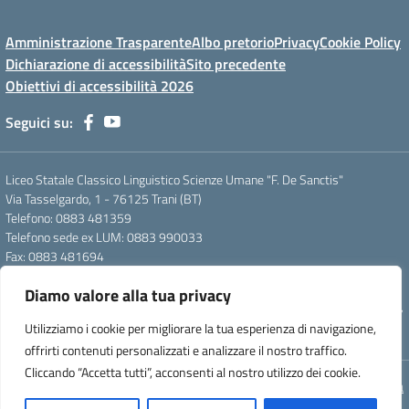
Amministrazione Trasparente
Albo pretorio
Privacy
Cookie Policy
Dichiarazione di accessibilità
Sito precedente
Obiettivi di accessibilità 2026
Seguici su:
Liceo Statale Classico Linguistico Scienze Umane "F. De Sanctis"
Via Tasselgardo, 1 - 76125 Trani (BT)
Telefono: 0883 481359
Telefono sede ex LUM: 0883 990033
Fax: 0883 481694
Mail: btpc210007@istruzione.it
Diamo valore alla tua privacy
Pec: btpc210007@pec.istruzione.it
Codice Meccanografico: istsc_btpc210007 - Codice Fiscale: 92058830727
Utilizziamo i cookie per migliorare la tua esperienza di navigazione,
- Codice Univoco d'ufficio: UFG4S9
offrirti contenuti personalizzati e analizzare il nostro traffico.
Cliccando “Accetta tutti”, acconsenti al nostro utilizzo dei cookie.
Concept & Design by Designers Italia