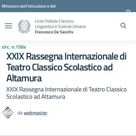
Vai ai contenuti
Vai al menu di navigazione
Vai al footer
Ministero dell'Istruzione e del
Merito
Liceo Statale Classico,
Linguistico e Scienze Umane
Francesco De Sanctis
circ. n.156s
XXIX Rassegna Internazionale di
Teatro Classico Scolastico ad
Altamura
XXIX Rassegna Internazionale di Teatro Classico
Scolastico ad Altamura
da
webmaster