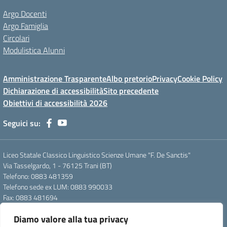
Argo Docenti
Argo Famiglia
Circolari
Modulistica Alunni
Amministrazione Trasparente
Albo pretorio
Privacy
Cookie Policy
Dichiarazione di accessibilità
Sito precedente
Obiettivi di accessibilità 2026
Seguici su:
Liceo Statale Classico Linguistico Scienze Umane "F. De Sanctis"
Via Tasselgardo, 1 - 76125 Trani (BT)
Telefono: 0883 481359
Telefono sede ex LUM: 0883 990033
Fax: 0883 481694
Mail: btpc210007@istruzione.it
Diamo valore alla tua privacy
Pec: btpc210007@pec.istruzione.it