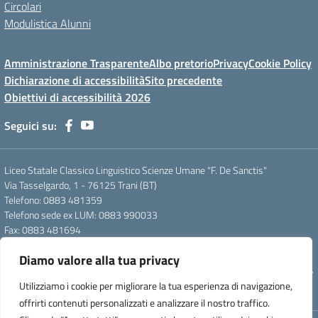
Circolari
Modulistica Alunni
Amministrazione Trasparente
Albo pretorio
Privacy
Cookie Policy
Dichiarazione di accessibilità
Sito precedente
Obiettivi di accessibilità 2026
Seguici su:
Liceo Statale Classico Linguistico Scienze Umane "F. De Sanctis"
Via Tasselgardo, 1 - 76125 Trani (BT)
Telefono: 0883 481359
Telefono sede ex LUM: 0883 990033
Fax: 0883 481694
Mail: btpc210007@istruzione.it
Diamo valore alla tua privacy
Pec: btpc210007@pec.istruzione.it
Codice Meccanografico: istsc_btpc210007 - Codice Fiscale: 92058830727
Utilizziamo i cookie per migliorare la tua esperienza di navigazione,
- Codice Univoco d'ufficio: UFG4S9
offrirti contenuti personalizzati e analizzare il nostro traffico.