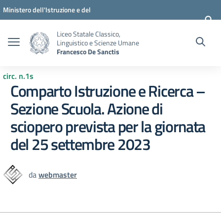
Vai ai contenuti
Vai al menu di navigazione
Vai al footer
Ministero dell'Istruzione e del
Merito
Liceo Statale Classico,
Linguistico e Scienze Umane
Francesco De Sanctis
circ. n.1s
Comparto Istruzione e Ricerca –
Sezione Scuola. Azione di
sciopero prevista per la giornata
del 25 settembre 2023
da
webmaster