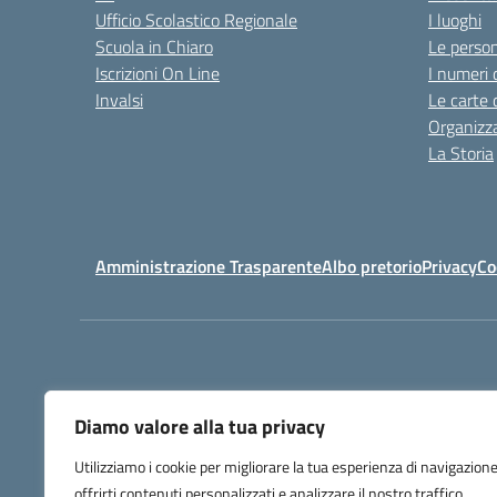
Ufficio Scolastico Regionale
I luoghi
Scuola in Chiaro
Le perso
Iscrizioni On Line
I numeri 
Invalsi
Le carte 
Organizz
La Storia
Amministrazione Trasparente
Albo pretorio
Privacy
Co
Diamo valore alla tua privacy
Utilizziamo i cookie per migliorare la tua esperienza di navigazione
offrirti contenuti personalizzati e analizzare il nostro traffico.