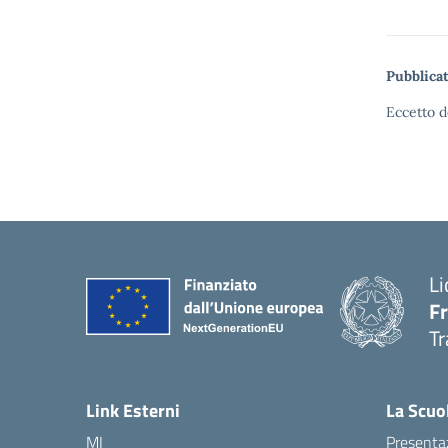
Pubblicat
Eccetto d
Li
F
Tr
Link Esterni
La Scuo
MI
Presenta