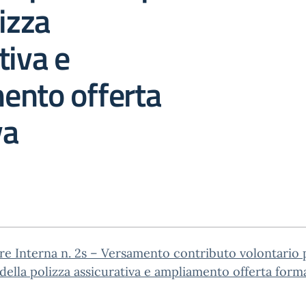
lizza
tiva e
ento offerta
va
re Interna n. 2s – Versamento contributo volontario 
 della polizza assicurativa e ampliamento offerta form