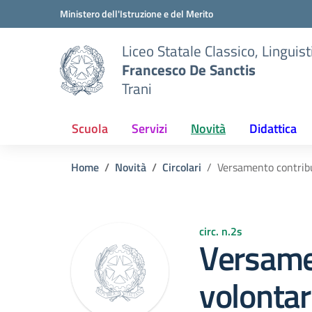
Vai ai contenuti
Vai al menu di navigazione
Vai al footer
Ministero dell'Istruzione e del Merito
Liceo Statale Classico, Lingui
Francesco De Sanctis
Trani
Scuola
Servizi
Novità
Didattica
Home
Novità
Circolari
Versamento contribut
circ. n.2s
Versame
volontar