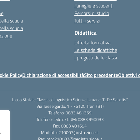
Famiglie e studenti
ne
Percorsi di studio
della scuola
Tutti i servizi
della scuola
Didattica
azione
Offerta formativa
Le schede didattiche
I progetti delle classi
okie Policy
Dichiarazione di accessibilità
Sito precedente
Obiettivi 
Liceo Statale Classico Linguistico Scienze Umane "F. De Sanctis"
Via Tasselgardo, 1 - 76125 Trani (BT)
Telefono: 0883 481359
Telefono sede ex LUM: 0883 990033
Fax: 0883 481694
,
Mail: btpc210007@istruzione.it
Pec: btpc210007@pec.istruzione.it