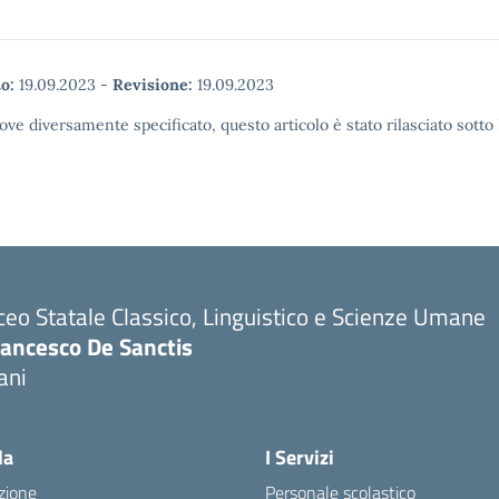
o:
19.09.2023
-
Revisione:
19.09.2023
ove diversamente specificato, questo articolo è stato rilasciato sott
ceo Statale Classico, Linguistico e Scienze Umane
rancesco De Sanctis
ani
la
I Servizi
zione
Personale scolastico