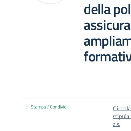
della po
assicura
ampliam
formati
Stampa / Condividi
Circola
stipula
a.s.