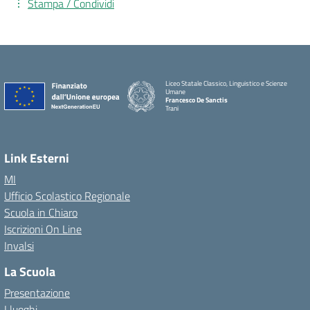
Stampa / Condividi
Liceo Statale Classico, Linguistico e Scienze
Umane
Francesco De Sanctis
Trani
Link Esterni
MI
Ufficio Scolastico Regionale
Scuola in Chiaro
Iscrizioni On Line
Invalsi
La Scuola
Presentazione
I luoghi