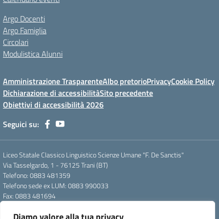
Argo Docenti
Argo Famiglia
Circolari
Modulistica Alunni
Amministrazione Trasparente
Albo pretorio
Privacy
Cookie Policy
Dichiarazione di accessibilità
Sito precedente
Obiettivi di accessibilità 2026
Seguici su:
Liceo Statale Classico Linguistico Scienze Umane "F. De Sanctis"
Via Tasselgardo, 1 - 76125 Trani (BT)
Telefono: 0883 481359
Telefono sede ex LUM: 0883 990033
Fax: 0883 481694
Mail: btpc210007@istruzione.it
Diamo valore alla tua privacy
Pec: btpc210007@pec.istruzione.it