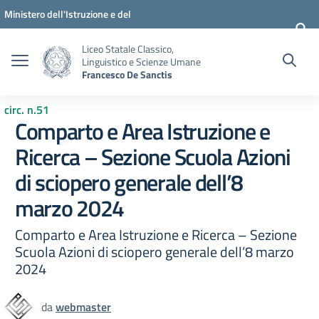
Vai ai contenuti
Vai al menu di navigazione
Vai al footer
Ministero dell'Istruzione e del
Merito
Liceo Statale Classico,
Linguistico e Scienze Umane
Francesco De Sanctis
circ. n.51
Comparto e Area Istruzione e
Ricerca – Sezione Scuola Azioni
di sciopero generale dell’8
marzo 2024
Comparto e Area Istruzione e Ricerca – Sezione
Scuola Azioni di sciopero generale dell’8 marzo
2024
da
webmaster