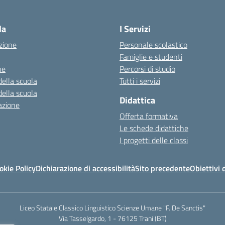
la
I Servizi
zione
Personale scolastico
Famiglie e studenti
ne
Percorsi di studio
della scuola
Tutti i servizi
della scuola
Didattica
azione
Offerta formativa
Le schede didattiche
I progetti delle classi
okie Policy
Dichiarazione di accessibilità
Sito precedente
Obiettivi 
Liceo Statale Classico Linguistico Scienze Umane "F. De Sanctis"
Via Tasselgardo, 1 - 76125 Trani (BT)