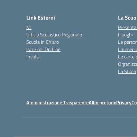
Link Esterni
La Scuo
MI
Presenta
Ufficio Scolastico Regionale
I luoghi
Scuola in Chiaro
Le perso
Iscrizioni On Line
I numeri 
Invalsi
Le carte 
Organizz
La Storia
Amministrazione Trasparente
Albo pretorio
Privacy
Co