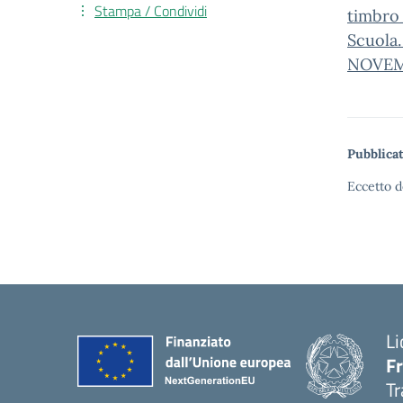
Stampa / Condividi
timbro_
Scuola.
NOVEM
Pubblicat
Eccetto d
Li
F
Tr