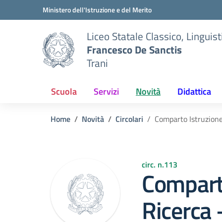
Vai ai contenuti
Vai al menu di navigazione
Vai al footer
Ministero dell'Istruzione e del Merito
Liceo Statale Classico, Lingui
Francesco De Sanctis
Trani
Scuola
Servizi
Novità
Didattica
Home
Novità
Circolari
Comparto Istruzione
circ. n.113
Comparto
Ricerca 