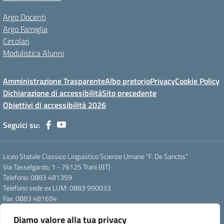
Argo Docenti
Argo Famiglia
Circolari
Modulistica Alunni
Amministrazione Trasparente
Albo pretorio
Privacy
Cookie Policy
Dichiarazione di accessibilità
Sito precedente
Obiettivi di accessibilità 2026
Seguici su:
Liceo Statale Classico Linguistico Scienze Umane "F. De Sanctis"
Via Tasselgardo, 1 - 76125 Trani (BT)
Telefono: 0883 481359
Telefono sede ex LUM: 0883 990033
Fax: 0883 481694
Mail: btpc210007@istruzione.it
Diamo valore alla tua privacy
Pec: btpc210007@pec.istruzione.it