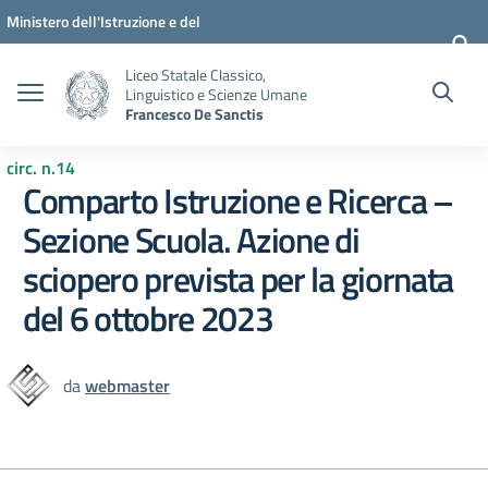
Vai ai contenuti
Vai al menu di navigazione
Vai al footer
Ministero dell'Istruzione e del
Merito
Liceo Statale Classico,
Linguistico e Scienze Umane
Francesco De Sanctis
circ. n.14
Comparto Istruzione e Ricerca –
Sezione Scuola. Azione di
sciopero prevista per la giornata
del 6 ottobre 2023
da
webmaster