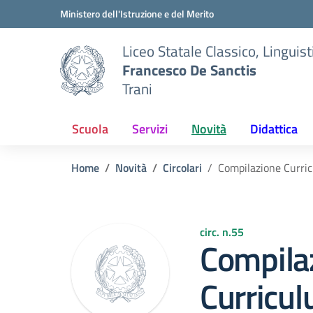
Vai ai contenuti
Vai al menu di navigazione
Vai al footer
Ministero dell'Istruzione e del Merito
Liceo Statale Classico, Lingui
Francesco De Sanctis
Trani
Scuola
Servizi
Novità
Didattica
Home
Novità
Circolari
Compilazione Curricu
circ. n.55
Compila
Curricul