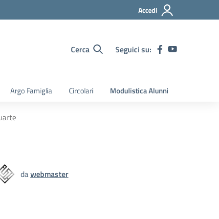
Accedi
Cerca
Seguici su:
Argo Famiglia
Circolari
Modulistica Alunni
uarte
da
webmaster