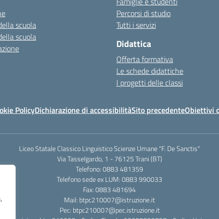
Famiglie e studenti
ne
Percorsi di studio
della scuola
Tutti i servizi
della scuola
Didattica
azione
Offerta formativa
Le schede didattiche
I progetti delle classi
okie Policy
Dichiarazione di accessibilità
Sito precedente
Obiettivi 
Liceo Statale Classico Linguistico Scienze Umane "F. De Sanctis"
Via Tasselgardo, 1 - 76125 Trani (BT)
Telefono: 0883 481359
Telefono sede ex LUM: 0883 990033
Fax: 0883 481694
,
Mail: btpc210007@istruzione.it
Pec: btpc210007@pec.istruzione.it