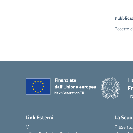
Pubblicat
Eccetto d
Li
F
Tr
Link Esterni
La Scuo
MI
Presenta