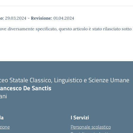
o:
29.03.2024
-
Revisione:
01.04.2024
ove diversamente specificato, questo articolo è stato rilasciato sott
ceo Statale Classico, Linguistico e Scienze Umane
rancesco De Sanctis
ani
la
I Servizi
zione
Personale scolastico