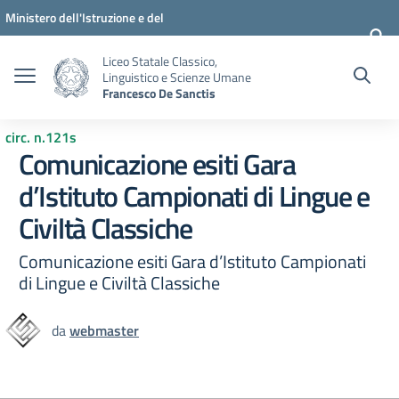
Vai ai contenuti
Vai al menu di navigazione
Vai al footer
Ministero dell'Istruzione e del
Merito
Liceo Statale Classico,
Linguistico e Scienze Umane
Francesco De Sanctis
circ. n.121s
Comunicazione esiti Gara
d’Istituto Campionati di Lingue e
Civiltà Classiche
Comunicazione esiti Gara d’Istituto Campionati
di Lingue e Civiltà Classiche
da
webmaster