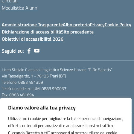
Circolari
Modulistica Alunni
Amministrazione Trasparente
Albo pretorio
Privacy
Cookie Policy
Dichiarazione di accessibilità
Sito precedente
Obiettivi di accessibilità 2026
Seguici su:
Liceo Statale Classico Linguistico Scienze Umane "F. De Sanctis"
Via Tasselgardo, 1 - 76125 Trani (BT)
Telefono: 0883 481359
Telefono sede ex LUM: 0883 990033
Fax: 0883 481694
Mail: btpc210007@istruzione.it
Diamo valore alla tua privacy
Pec: btpc210007@pec.istruzione.it
Codice Meccanografico: istsc_btpc210007 - Codice Fiscale: 92058830727
Utilizziamo i cookie per migliorare la tua esperienza di navigazione,
- Codice Univoco d'ufficio: UFG4S9
offrirti contenuti personalizzati e analizzare il nostro traffico.
Cliccando “Accetta tutti”, acconsenti al nostro utilizzo dei cookie.