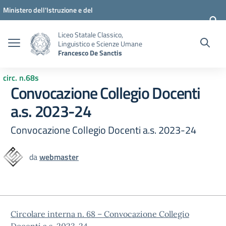
Vai ai contenuti
Vai al menu di navigazione
Vai al footer
Ministero dell'Istruzione e del
Merito
Liceo Statale Classico,
Linguistico e Scienze Umane
Francesco De Sanctis
circ. n.68s
Convocazione Collegio Docenti
a.s. 2023-24
Convocazione Collegio Docenti a.s. 2023-24
da
webmaster
Circolare interna n. 68 – Convocazione Collegio