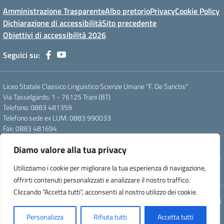
Amministrazione Trasparente
Albo pretorio
Privacy
Cookie Policy
Dichiarazione di accessibilità
Sito precedente
Obiettivi di accessibilità 2026
Seguici su:
Liceo Statale Classico Linguistico Scienze Umane "F. De Sanctis"
Via Tasselgardo, 1 - 76125 Trani (BT)
Telefono: 0883 481359
Telefono sede ex LUM: 0883 990033
Fax: 0883 481694
Mail: btpc210007@istruzione.it
Diamo valore alla tua privacy
Pec: btpc210007@pec.istruzione.it
Codice Meccanografico: istsc_btpc210007 - Codice Fiscale: 92058830727
Utilizziamo i cookie per migliorare la tua esperienza di navigazione,
- Codice Univoco d'ufficio: UFG4S9
offrirti contenuti personalizzati e analizzare il nostro traffico.
Cliccando “Accetta tutti”, acconsenti al nostro utilizzo dei cookie.
Concept & Design by Designers Italia
Personalizza
Rifiuta tutti
Accetta tutti