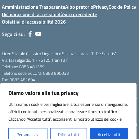
Amministrazione Trasparente
Albo pretorio
Privacy
Cookie Policy
Dichiarazione di accessibilità
Sito precedente
Obiettivi di accessibilità 2026
Seguici su:
Liceo Statale Classico Linguistico Scienze Umane "F. De Sanctis"
Via Tasselgardo, 1 - 76125 Trani (BT)
Telefono: 0883 481359
Telefono sede ex LUM: 0883 990033
Fax: 0883 481694
Mail: btpc210007@istruzione.it
Diamo valore alla tua privacy
Pec: btpc210007@pec.istruzione.it
Codice Meccanografico: istsc_btpc210007 - Codice Fiscale: 92058830727
Utilizziamo i cookie per migliorare la tua esperienza di navigazione,
- Codice Univoco d'ufficio: UFG4S9
offrirti contenuti personalizzati e analizzare il nostro traffico.
Cliccando “Accetta tutti”, acconsenti al nostro utilizzo dei cookie.
Concept & Design by Designers Italia
Personalizza
Rifiuta tutti
Accetta tutti