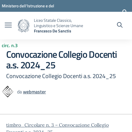
Vai ai contenuti
Vai al menu di navigazione
Vai al footer
Ministero dell'Istruzione e del
Merito
Liceo Statale Classico,
Linguistico e Scienze Umane
Francesco De Sanctis
circ. n.3
Convocazione Collegio Docenti
a.s. 2024_25
Convocazione Collegio Docenti a.s. 2024_25
da
webmaster
timbro_Circolare n. 3 – Convocazione Collegio