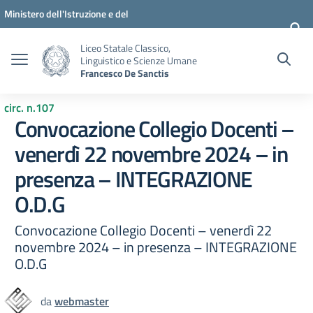
Vai ai contenuti
Vai al menu di navigazione
Vai al footer
Ministero dell'Istruzione e del
Merito
Liceo Statale Classico,
Linguistico e Scienze Umane
Francesco De Sanctis
circ. n.107
Convocazione Collegio Docenti –
venerdì 22 novembre 2024 – in
presenza – INTEGRAZIONE
O.D.G
Convocazione Collegio Docenti – venerdì 22
novembre 2024 – in presenza – INTEGRAZIONE
O.D.G
da
webmaster