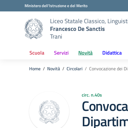
Vai ai contenuti
Vai al menu di navigazione
Vai al footer
Ministero dell'Istruzione e del Merito
Liceo Statale Classico, Lingui
Francesco De Sanctis
Trani
Scuola
Servizi
Novità
Didattica
Home
Novità
Circolari
Convocazione dei Di
circ. n.40s
Convoca
Dipartim