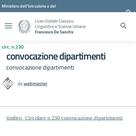
Vai ai contenuti
Vai al menu di navigazione
Vai al footer
Ministero dell'Istruzione e del
Merito
Liceo Statale Classico,
Linguistico e Scienze Umane
Francesco De Sanctis
circ. n.230
convocazione dipartimenti
convocazione dipartimenti
da
webmaster
timbro_Circolare n 230 convocazione dipartimenti