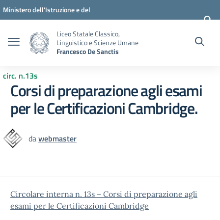
Vai ai contenuti
Vai al menu di navigazione
Vai al footer
Ministero dell'Istruzione e del
Merito
Liceo Statale Classico,
Linguistico e Scienze Umane
Francesco De Sanctis
circ. n.13s
Corsi di preparazione agli esami
per le Certificazioni Cambridge.
da
webmaster
Circolare interna n. 13s – Corsi di preparazione agli
esami per le Certificazioni Cambridge