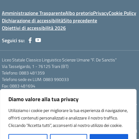
Amministrazione Trasparente
Albo pretorio
Privacy
Cookie Policy
Dichiarazione di accessibilità
Sito precedente
Obiettivi di accessibilità 2026
Seguici su:
Liceo Statale Classico Linguistico Scienze Umane "F. De Sanctis"
Via Tasselgardo, 1 - 76125 Trani (BT)
Telefono: 0883 481359
Telefono sede ex LUM: 0883 990033
Fax: 0883 481694
Mail: btpc210007@istruzione.it
Diamo valore alla tua privacy
Pec: btpc210007@pec.istruzione.it
Codice Meccanografico: istsc_btpc210007 - Codice Fiscale: 92058830727
Utilizziamo i cookie per migliorare la tua esperienza di navigazione,
- Codice Univoco d'ufficio: UFG4S9
offrirti contenuti personalizzati e analizzare il nostro traffico.
Cliccando “Accetta tutti”, acconsenti al nostro utilizzo dei cookie.
Concept & Design by Designers Italia