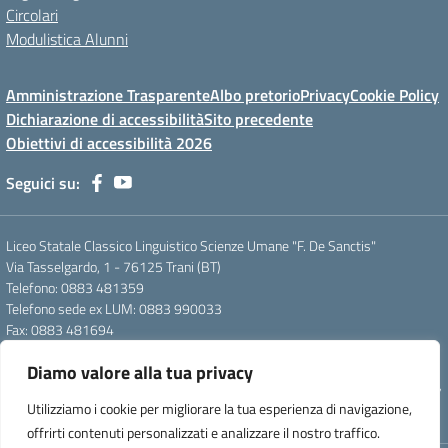
Circolari
Modulistica Alunni
Amministrazione Trasparente
Albo pretorio
Privacy
Cookie Policy
Dichiarazione di accessibilità
Sito precedente
Obiettivi di accessibilità 2026
Seguici su:
Liceo Statale Classico Linguistico Scienze Umane "F. De Sanctis"
Via Tasselgardo, 1 - 76125 Trani (BT)
Telefono: 0883 481359
Telefono sede ex LUM: 0883 990033
Fax: 0883 481694
Mail: btpc210007@istruzione.it
Diamo valore alla tua privacy
Pec: btpc210007@pec.istruzione.it
Codice Meccanografico: istsc_btpc210007 - Codice Fiscale: 92058830727
Utilizziamo i cookie per migliorare la tua esperienza di navigazione,
- Codice Univoco d'ufficio: UFG4S9
offrirti contenuti personalizzati e analizzare il nostro traffico.