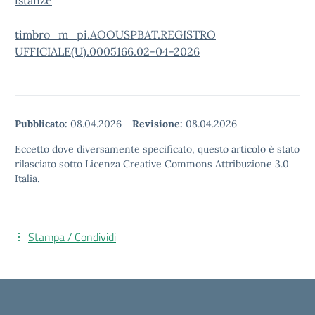
istanze
timbro_m_pi.AOOUSPBAT.REGISTRO
UFFICIALE(U).0005166.02-04-2026
Pubblicato:
08.04.2026
-
Revisione:
08.04.2026
Eccetto dove diversamente specificato, questo articolo è stato
rilasciato sotto Licenza Creative Commons Attribuzione 3.0
Italia.
Stampa / Condividi