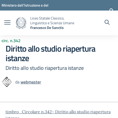
Vai ai contenuti
Vai al menu di navigazione
Vai al footer
Ministero dell'Istruzione e del
Merito
Liceo Statale Classico,
Linguistico e Scienze Umane
Francesco De Sanctis
circ. n.342
Diritto allo studio riapertura
istanze
Diritto allo studio riapertura istanze
da
webmaster
timbro_Circolare n.342- Diritto allo studio riapertura