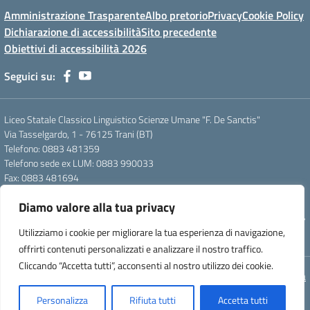
Amministrazione Trasparente
Albo pretorio
Privacy
Cookie Policy
Dichiarazione di accessibilità
Sito precedente
Obiettivi di accessibilità 2026
Seguici su:
Liceo Statale Classico Linguistico Scienze Umane "F. De Sanctis"
Via Tasselgardo, 1 - 76125 Trani (BT)
Telefono: 0883 481359
Telefono sede ex LUM: 0883 990033
Fax: 0883 481694
Mail: btpc210007@istruzione.it
Diamo valore alla tua privacy
Pec: btpc210007@pec.istruzione.it
Codice Meccanografico: istsc_btpc210007 - Codice Fiscale: 92058830727
Utilizziamo i cookie per migliorare la tua esperienza di navigazione,
- Codice Univoco d'ufficio: UFG4S9
offrirti contenuti personalizzati e analizzare il nostro traffico.
Cliccando “Accetta tutti”, acconsenti al nostro utilizzo dei cookie.
Concept & Design by Designers Italia
Personalizza
Rifiuta tutti
Accetta tutti