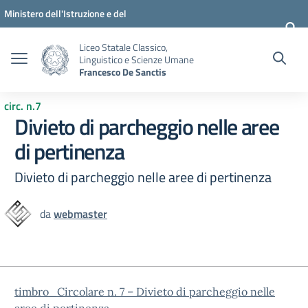
Vai ai contenuti
Vai al menu di navigazione
Vai al footer
Ministero dell'Istruzione e del
Merito
Liceo Statale Classico,
Linguistico e Scienze Umane
Francesco De Sanctis
circ. n.7
Divieto di parcheggio nelle aree
di pertinenza
Divieto di parcheggio nelle aree di pertinenza
da
webmaster
timbro_Circolare n. 7 – Divieto di parcheggio nelle