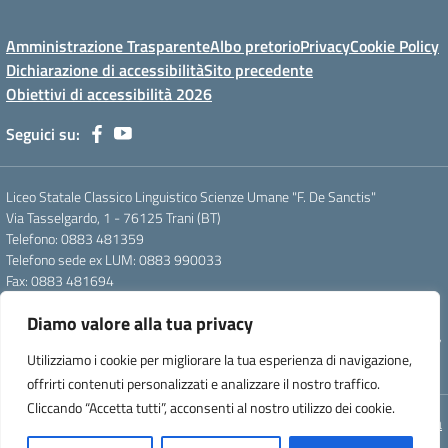
Amministrazione Trasparente
Albo pretorio
Privacy
Cookie Policy
Dichiarazione di accessibilità
Sito precedente
Obiettivi di accessibilità 2026
Seguici su:
Liceo Statale Classico Linguistico Scienze Umane "F. De Sanctis"
Via Tasselgardo, 1 - 76125 Trani (BT)
Telefono: 0883 481359
Telefono sede ex LUM: 0883 990033
Fax: 0883 481694
Mail: btpc210007@istruzione.it
Diamo valore alla tua privacy
Pec: btpc210007@pec.istruzione.it
Codice Meccanografico: istsc_btpc210007 - Codice Fiscale: 92058830727
Utilizziamo i cookie per migliorare la tua esperienza di navigazione,
- Codice Univoco d'ufficio: UFG4S9
offrirti contenuti personalizzati e analizzare il nostro traffico.
Cliccando “Accetta tutti”, acconsenti al nostro utilizzo dei cookie.
Concept & Design by Designers Italia