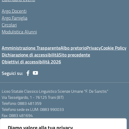
Argo Docenti
Argo Famiglia
Circolari
Modulistica Alunni
Amministrazione Trasparente
Albo pretorio
Privacy
Cookie Policy
Dichiarazione di accessibilità
Sito precedente
Obiettivi di accessibilità 2026
Seguici su:
Liceo Statale Classico Linguistico Scienze Umane "F. De Sanctis"
Via Tasselgardo, 1 - 76125 Trani (BT)
Telefono: 0883 481359
Telefono sede ex LUM: 0883 990033
Fax: 0883 481694
Mail: btpc210007@istruzione.it
Diamo valore alla tua privacy
Pec: btpc210007@pec.istruzione.it