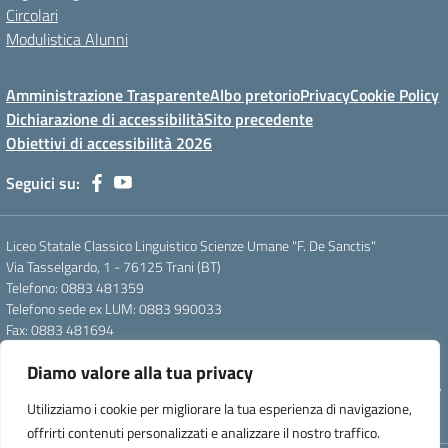
Circolari
Modulistica Alunni
Amministrazione Trasparente
Albo pretorio
Privacy
Cookie Policy
Dichiarazione di accessibilità
Sito precedente
Obiettivi di accessibilità 2026
Seguici su:
Liceo Statale Classico Linguistico Scienze Umane "F. De Sanctis"
Via Tasselgardo, 1 - 76125 Trani (BT)
Telefono: 0883 481359
Telefono sede ex LUM: 0883 990033
Fax: 0883 481694
Mail: btpc210007@istruzione.it
Diamo valore alla tua privacy
Pec: btpc210007@pec.istruzione.it
Codice Meccanografico: istsc_btpc210007 - Codice Fiscale: 92058830727
Utilizziamo i cookie per migliorare la tua esperienza di navigazione,
- Codice Univoco d'ufficio: UFG4S9
offrirti contenuti personalizzati e analizzare il nostro traffico.