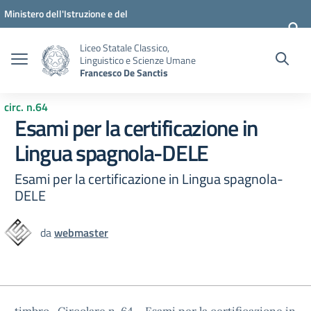
Vai ai contenuti
Vai al menu di navigazione
Vai al footer
Ministero dell'Istruzione e del
Merito
Liceo Statale Classico,
Linguistico e Scienze Umane
Francesco De Sanctis
circ. n.64
Esami per la certificazione in
Lingua spagnola-DELE
Esami per la certificazione in Lingua spagnola-
DELE
da
webmaster