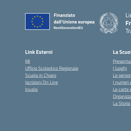
Li
F
Tr
Link Esterni
La Scuo
MI
Presenta
Ufficio Scolastico Regionale
I luoghi
Scuola in Chiaro
Le perso
Iscrizioni On Line
I numeri 
Invalsi
Le carte 
Organizz
La Storia