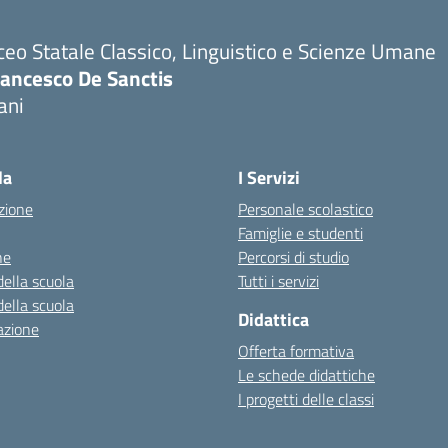
ceo Statale Classico, Linguistico e Scienze Umane
rancesco De Sanctis
ani
la
I Servizi
zione
Personale scolastico
Famiglie e studenti
ne
Percorsi di studio
della scuola
Tutti i servizi
della scuola
Didattica
azione
Offerta formativa
Le schede didattiche
I progetti delle classi