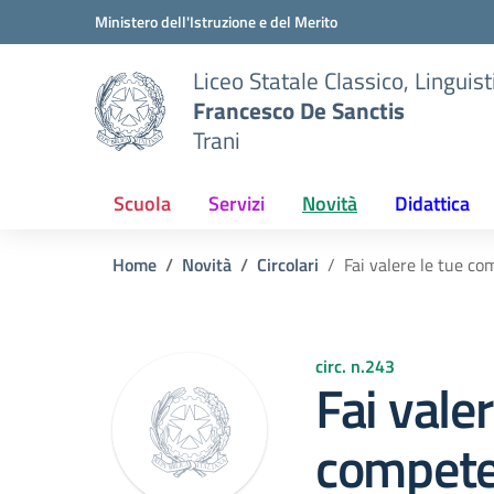
Vai ai contenuti
Vai al menu di navigazione
Vai al footer
Ministero dell'Istruzione e del Merito
Liceo Statale Classico, Lingui
Francesco De Sanctis
Trani
Scuola
Servizi
Novità
Didattica
Home
Novità
Circolari
Fai valere le tue c
circ. n.243
Fai valer
compet