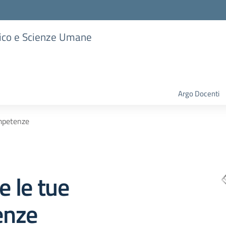
stico e Scienze Umane
Argo Docenti
ompetenze
e le tue
enze