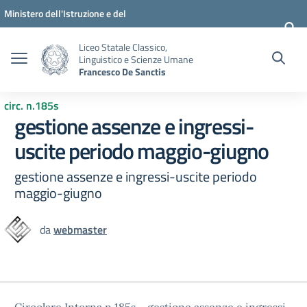
Vai ai contenuti
Vai al menu di navigazione
Vai al footer
Ministero dell'Istruzione e del
Merito
Liceo Statale Classico,
Linguistico e Scienze Umane
Francesco De Sanctis
circ. n.185s
gestione assenze e ingressi-
uscite periodo maggio-giugno
gestione assenze e ingressi-uscite periodo
maggio-giugno
da
webmaster