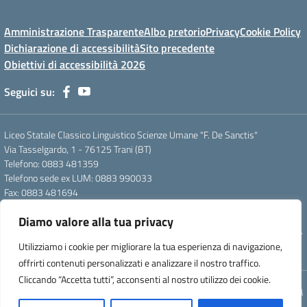
Amministrazione Trasparente
Albo pretorio
Privacy
Cookie Policy
Dichiarazione di accessibilità
Sito precedente
Obiettivi di accessibilità 2026
Seguici su:
Liceo Statale Classico Linguistico Scienze Umane "F. De Sanctis"
Via Tasselgardo, 1 - 76125 Trani (BT)
Telefono: 0883 481359
Telefono sede ex LUM: 0883 990033
Fax: 0883 481694
Mail: btpc210007@istruzione.it
Diamo valore alla tua privacy
Pec: btpc210007@pec.istruzione.it
Codice Meccanografico: istsc_btpc210007 - Codice Fiscale: 92058830727
Utilizziamo i cookie per migliorare la tua esperienza di navigazione,
- Codice Univoco d'ufficio: UFG4S9
offrirti contenuti personalizzati e analizzare il nostro traffico.
Cliccando “Accetta tutti”, acconsenti al nostro utilizzo dei cookie.
Concept & Design by Designers Italia