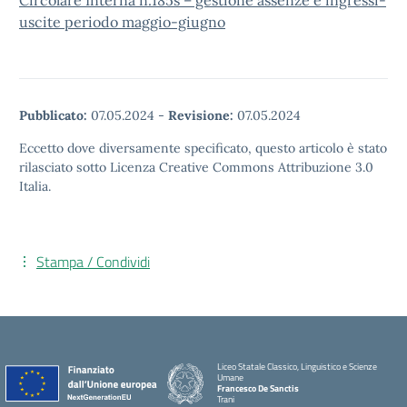
Circolare Interna n.185s – gestione assenze e ingressi-
uscite periodo maggio-giugno
Pubblicato:
07.05.2024
-
Revisione:
07.05.2024
Eccetto dove diversamente specificato, questo articolo è stato
rilasciato sotto Licenza Creative Commons Attribuzione 3.0
Italia.
Stampa / Condividi
Liceo Statale Classico, Linguistico e Scienze
Umane
Francesco De Sanctis
Trani