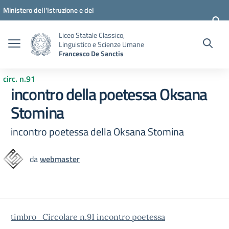
Vai ai contenuti
Vai al menu di navigazione
Vai al footer
Ministero dell'Istruzione e del
Merito
Liceo Statale Classico,
Linguistico e Scienze Umane
Francesco De Sanctis
circ. n.91
incontro della poetessa Oksana
Stomina
incontro poetessa della Oksana Stomina
da
webmaster
timbro_Circolare n.91 incontro poetessa