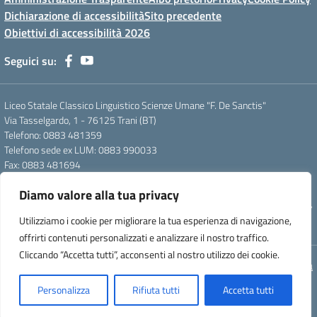
Dichiarazione di accessibilità
Sito precedente
Obiettivi di accessibilità 2026
Seguici su:
Liceo Statale Classico Linguistico Scienze Umane "F. De Sanctis"
Via Tasselgardo, 1 - 76125 Trani (BT)
Telefono: 0883 481359
Telefono sede ex LUM: 0883 990033
Fax: 0883 481694
Mail: btpc210007@istruzione.it
Diamo valore alla tua privacy
Pec: btpc210007@pec.istruzione.it
Codice Meccanografico: istsc_btpc210007 - Codice Fiscale: 92058830727
Utilizziamo i cookie per migliorare la tua esperienza di navigazione,
- Codice Univoco d'ufficio: UFG4S9
offrirti contenuti personalizzati e analizzare il nostro traffico.
Cliccando “Accetta tutti”, acconsenti al nostro utilizzo dei cookie.
Concept & Design by Designers Italia
Personalizza
Rifiuta tutti
Accetta tutti