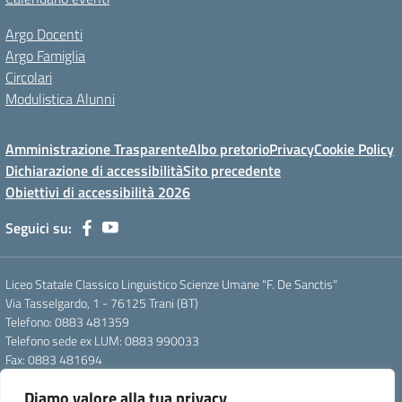
Argo Docenti
Argo Famiglia
Circolari
Modulistica Alunni
Amministrazione Trasparente
Albo pretorio
Privacy
Cookie Policy
Dichiarazione di accessibilità
Sito precedente
Obiettivi di accessibilità 2026
Seguici su:
Liceo Statale Classico Linguistico Scienze Umane "F. De Sanctis"
Via Tasselgardo, 1 - 76125 Trani (BT)
Telefono: 0883 481359
Telefono sede ex LUM: 0883 990033
Fax: 0883 481694
Mail: btpc210007@istruzione.it
Diamo valore alla tua privacy
Pec: btpc210007@pec.istruzione.it