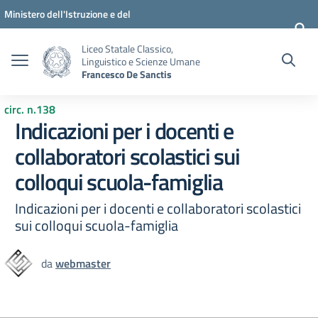
Vai ai contenuti
Vai al menu di navigazione
Vai al footer
Ministero dell'Istruzione e del
Merito
Liceo Statale Classico,
Linguistico e Scienze Umane
Francesco De Sanctis
circ. n.138
Indicazioni per i docenti e
collaboratori scolastici sui
colloqui scuola-famiglia
Indicazioni per i docenti e collaboratori scolastici
sui colloqui scuola-famiglia
da
webmaster