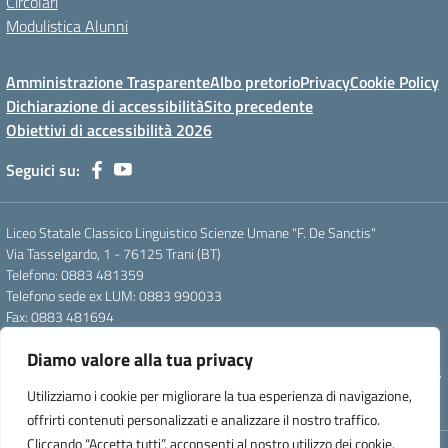
Circolari
Modulistica Alunni
Amministrazione Trasparente
Albo pretorio
Privacy
Cookie Policy
Dichiarazione di accessibilità
Sito precedente
Obiettivi di accessibilità 2026
Seguici su:
Liceo Statale Classico Linguistico Scienze Umane "F. De Sanctis"
Via Tasselgardo, 1 - 76125 Trani (BT)
Telefono: 0883 481359
Telefono sede ex LUM: 0883 990033
Fax: 0883 481694
Mail: btpc210007@istruzione.it
Diamo valore alla tua privacy
Pec: btpc210007@pec.istruzione.it
Codice Meccanografico: istsc_btpc210007 - Codice Fiscale: 92058830727
Utilizziamo i cookie per migliorare la tua esperienza di navigazione,
- Codice Univoco d'ufficio: UFG4S9
offrirti contenuti personalizzati e analizzare il nostro traffico.
Cliccando “Accetta tutti”, acconsenti al nostro utilizzo dei cookie.