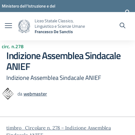
Vai ai contenuti
Vai al menu di navigazione
Vai al footer
Ministero dell'Istruzione e del
Merito
Liceo Statale Classico,
Linguistico e Scienze Umane
Francesco De Sanctis
circ. n.278
Indizione Assemblea Sindacale
ANIEF
Indizione Assemblea Sindacale ANIEF
da
webmaster
timbro_Circolare n. 278 – Indizione Assemblea