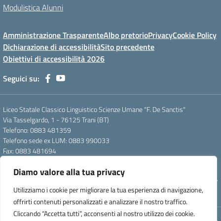
Modulistica Alunni
Amministrazione Trasparente
Albo pretorio
Privacy
Cookie Policy
Dichiarazione di accessibilità
Sito precedente
Obiettivi di accessibilità 2026
Seguici su:
Liceo Statale Classico Linguistico Scienze Umane "F. De Sanctis"
Via Tasselgardo, 1 - 76125 Trani (BT)
Telefono: 0883 481359
Telefono sede ex LUM: 0883 990033
Fax: 0883 481694
Mail: btpc210007@istruzione.it
Diamo valore alla tua privacy
Pec: btpc210007@pec.istruzione.it
Codice Meccanografico: istsc_btpc210007 - Codice Fiscale: 92058830727
Utilizziamo i cookie per migliorare la tua esperienza di navigazione,
- Codice Univoco d'ufficio: UFG4S9
offrirti contenuti personalizzati e analizzare il nostro traffico.
Cliccando “Accetta tutti”, acconsenti al nostro utilizzo dei cookie.