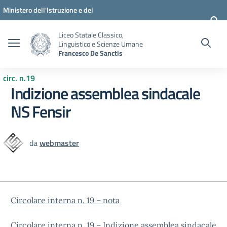
Vai ai contenuti
Vai al menu di navigazione
Vai al footer
Ministero dell'Istruzione e del
Merito
Liceo Statale Classico,
Linguistico e Scienze Umane
Francesco De Sanctis
circ. n.19
Indizione assemblea sindacale
NS Fensir
da
webmaster
Circolare interna n. 19 – nota
Circolare interna n. 19 – Indizione assemblea sindacale