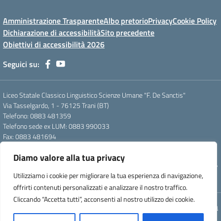
Amministrazione Trasparente
Albo pretorio
Privacy
Cookie Policy
Dichiarazione di accessibilità
Sito precedente
Obiettivi di accessibilità 2026
Seguici su:
Liceo Statale Classico Linguistico Scienze Umane "F. De Sanctis"
Via Tasselgardo, 1 - 76125 Trani (BT)
Telefono: 0883 481359
Telefono sede ex LUM: 0883 990033
Fax: 0883 481694
Mail: btpc210007@istruzione.it
Diamo valore alla tua privacy
Pec: btpc210007@pec.istruzione.it
Codice Meccanografico: istsc_btpc210007 - Codice Fiscale: 92058830727
Utilizziamo i cookie per migliorare la tua esperienza di navigazione,
- Codice Univoco d'ufficio: UFG4S9
offrirti contenuti personalizzati e analizzare il nostro traffico.
Cliccando “Accetta tutti”, acconsenti al nostro utilizzo dei cookie.
Concept & Design by Designers Italia