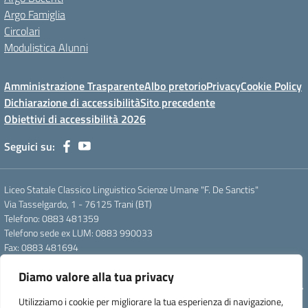
Argo Famiglia
Circolari
Modulistica Alunni
Amministrazione Trasparente
Albo pretorio
Privacy
Cookie Policy
Dichiarazione di accessibilità
Sito precedente
Obiettivi di accessibilità 2026
Seguici su:
Liceo Statale Classico Linguistico Scienze Umane "F. De Sanctis"
Via Tasselgardo, 1 - 76125 Trani (BT)
Telefono: 0883 481359
Telefono sede ex LUM: 0883 990033
Fax: 0883 481694
Mail: btpc210007@istruzione.it
Diamo valore alla tua privacy
Pec: btpc210007@pec.istruzione.it
Codice Meccanografico: istsc_btpc210007 - Codice Fiscale: 92058830727
Utilizziamo i cookie per migliorare la tua esperienza di navigazione,
- Codice Univoco d'ufficio: UFG4S9