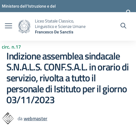
Vai ai contenuti
Vai al menu di navigazione
Vai al footer
Ministero dell'Istruzione e del
Merito
Liceo Statale Classico,
Linguistico e Scienze Umane
Francesco De Sanctis
circ. n.17
Indizione assemblea sindacale
S.N.A.L.S. CONF.S.A.L. in orario di
servizio, rivolta a tutto il
personale di Istituto per il giorno
03/11/2023
da
webmaster