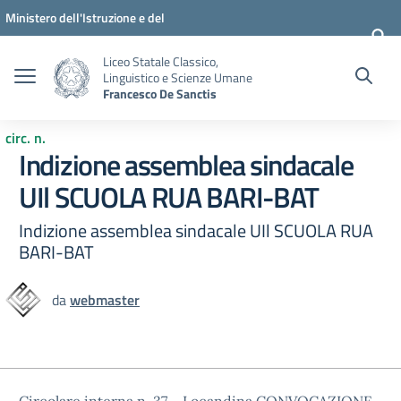
Vai ai contenuti
Vai al menu di navigazione
Vai al footer
Ministero dell'Istruzione e del
Merito
Liceo Statale Classico,
Linguistico e Scienze Umane
Francesco De Sanctis
circ. n.
Indizione assemblea sindacale
UIl SCUOLA RUA BARI-BAT
Indizione assemblea sindacale UIl SCUOLA RUA
BARI-BAT
da
webmaster