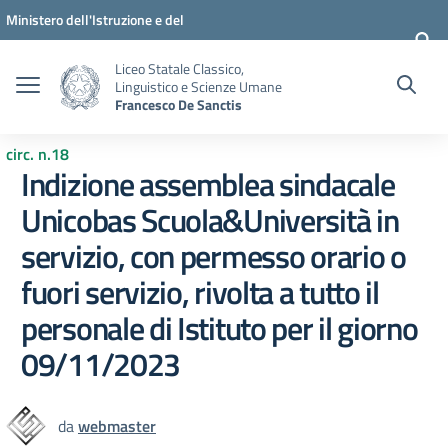
Vai ai contenuti
Vai al menu di navigazione
Vai al footer
Ministero dell'Istruzione e del
Merito
Liceo Statale Classico,
Linguistico e Scienze Umane
Francesco De Sanctis
circ. n.18
Indizione assemblea sindacale
Unicobas Scuola&Università in
servizio, con permesso orario o
fuori servizio, rivolta a tutto il
personale di Istituto per il giorno
09/11/2023
da
webmaster