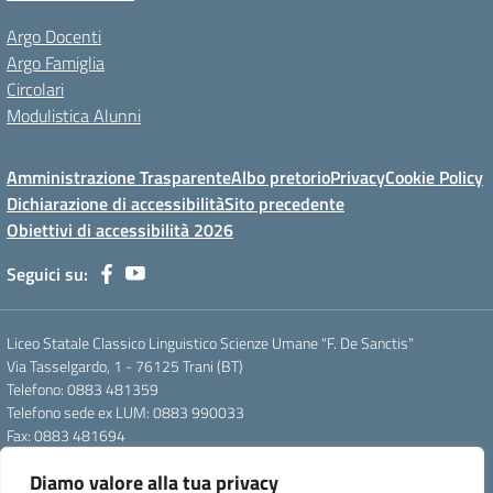
Argo Docenti
Argo Famiglia
Circolari
Modulistica Alunni
Amministrazione Trasparente
Albo pretorio
Privacy
Cookie Policy
Dichiarazione di accessibilità
Sito precedente
Obiettivi di accessibilità 2026
Seguici su:
Liceo Statale Classico Linguistico Scienze Umane "F. De Sanctis"
Via Tasselgardo, 1 - 76125 Trani (BT)
Telefono: 0883 481359
Telefono sede ex LUM: 0883 990033
Fax: 0883 481694
Mail: btpc210007@istruzione.it
Diamo valore alla tua privacy
Pec: btpc210007@pec.istruzione.it