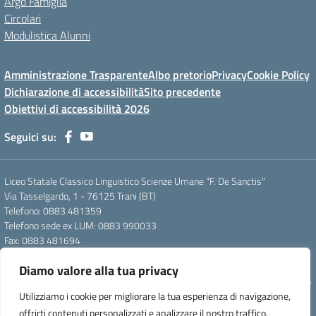
Argo Famiglia
Circolari
Modulistica Alunni
Amministrazione Trasparente
Albo pretorio
Privacy
Cookie Policy
Dichiarazione di accessibilità
Sito precedente
Obiettivi di accessibilità 2026
Seguici su:
Liceo Statale Classico Linguistico Scienze Umane "F. De Sanctis"
Via Tasselgardo, 1 - 76125 Trani (BT)
Telefono: 0883 481359
Telefono sede ex LUM: 0883 990033
Fax: 0883 481694
Mail: btpc210007@istruzione.it
Diamo valore alla tua privacy
Pec: btpc210007@pec.istruzione.it
Codice Meccanografico: istsc_btpc210007 - Codice Fiscale: 92058830727
Utilizziamo i cookie per migliorare la tua esperienza di navigazione,
- Codice Univoco d'ufficio: UFG4S9
offrirti contenuti personalizzati e analizzare il nostro traffico.