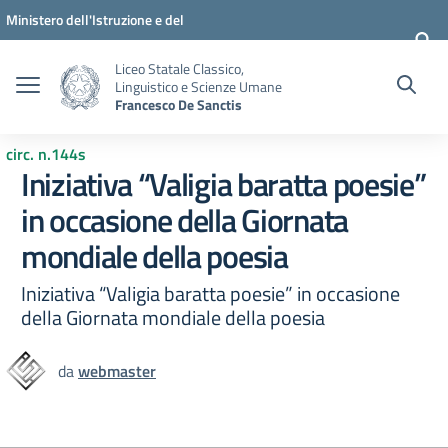
Vai ai contenuti
Vai al menu di navigazione
Vai al footer
Ministero dell'Istruzione e del
Merito
Liceo Statale Classico,
Linguistico e Scienze Umane
Francesco De Sanctis
circ. n.144s
Iniziativa “Valigia baratta poesie”
in occasione della Giornata
mondiale della poesia
Iniziativa “Valigia baratta poesie” in occasione
della Giornata mondiale della poesia
da
webmaster