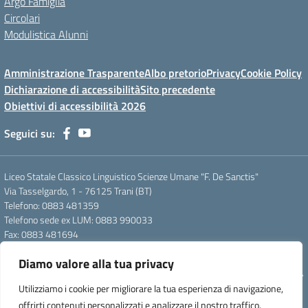
Argo Famiglia
Circolari
Modulistica Alunni
Amministrazione Trasparente
Albo pretorio
Privacy
Cookie Policy
Dichiarazione di accessibilità
Sito precedente
Obiettivi di accessibilità 2026
Seguici su:
Liceo Statale Classico Linguistico Scienze Umane "F. De Sanctis"
Via Tasselgardo, 1 - 76125 Trani (BT)
Telefono: 0883 481359
Telefono sede ex LUM: 0883 990033
Fax: 0883 481694
Mail: btpc210007@istruzione.it
Diamo valore alla tua privacy
Pec: btpc210007@pec.istruzione.it
Codice Meccanografico: istsc_btpc210007 - Codice Fiscale: 92058830727
Utilizziamo i cookie per migliorare la tua esperienza di navigazione,
- Codice Univoco d'ufficio: UFG4S9
offrirti contenuti personalizzati e analizzare il nostro traffico.